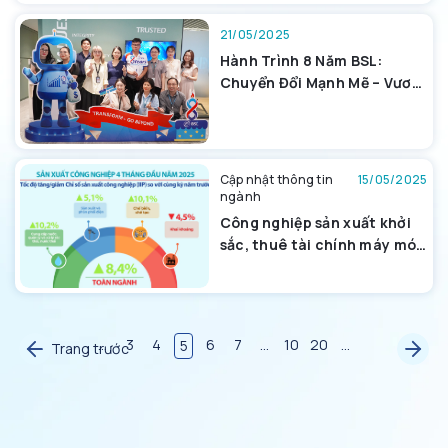
21/05/2025
Hành Trình 8 Năm BSL:
Chuyển Đổi Mạnh Mẽ – Vươn
Xa Bền Vững
Cập nhật thông tin
15/05/2025
ngành
Công nghiệp sản xuất khởi
sắc, thuê tài chính máy móc
thiết bị sẽ là kênh huy động
vốn phù hợp
...
3
4
6
7
...
10
20
...
5
Trang trước