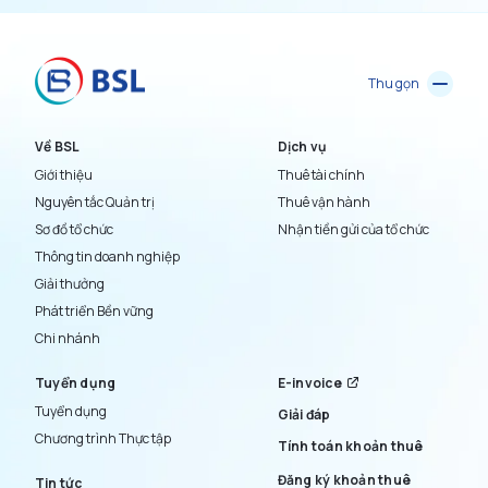
Thu gọn
Về BSL
Dịch vụ
Giới thiệu
Thuê tài chính
Nguyên tắc Quản trị
Thuê vận hành
Sơ đồ tổ chức
Nhận tiền gửi của tổ chức
Thông tin doanh nghiệp
Giải thưởng
Phát triển Bền vững
Chi nhánh
Tuyển dụng
E-invoice
Tuyển dụng
Giải đáp
Chương trình Thực tập
Tính toán khoản thuê
Đăng ký khoản thuê
Tin tức