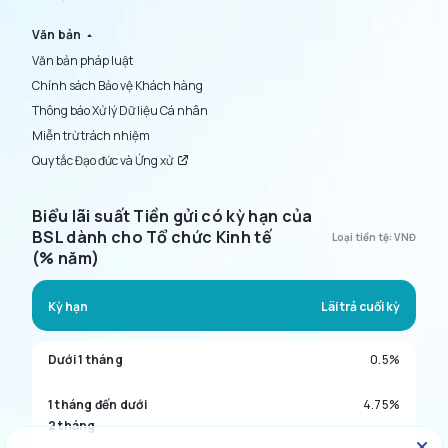
Văn bản
Văn bản pháp luật
Chính sách Bảo vệ Khách hàng
Thông báo Xử lý Dữ liệu Cá nhân
Miễn trừ trách nhiệm
Quy tắc Đạo đức và Ứng xử
Biểu lãi suất Tiền gửi có kỳ hạn của
BSL dành cho Tổ chức Kinh tế
Loại tiền tệ: VNĐ
(% năm)
Kỳ hạn
Lãi trả cuối kỳ
Dưới 1 tháng
0.5%
1 tháng đến dưới
4.75%
2 tháng