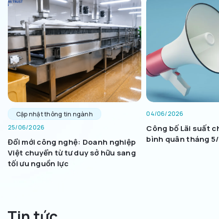
các hợp đồng có
Tính toán khoản thuê
Văn bản pháp luật
Quy tắc Đạo đức và Ứng xử
Chính sách Bảo vệ Khách hàng
Thông báo Xử lý Dữ liệu Cá nhân
Miễn trừ trách nhiệm
04/06/2026
Cập nhật thông tin ngành
Liên Hệ
25/06/2026
Công bố Lãi suất c
bình quân tháng 5
Đổi mới công nghệ: Doanh nghiệp
Việt chuyển từ tư duy sở hữu sang
(024) 3928 4666
tối ưu nguồn lực
Tin tức