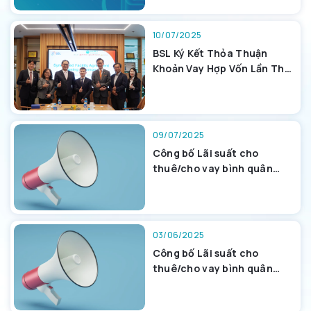
10/07/2025
BSL Ký Kết Thỏa Thuận
Khoản Vay Hợp Vốn Lần Thứ
4: Khẳng Định Sự Tin Cậy,
Gia Tăng Uy Tín
09/07/2025
Công bố Lãi suất cho
thuê/cho vay bình quân
tháng 6/2025
03/06/2025
Công bố Lãi suất cho
thuê/cho vay bình quân
tháng 5/2025