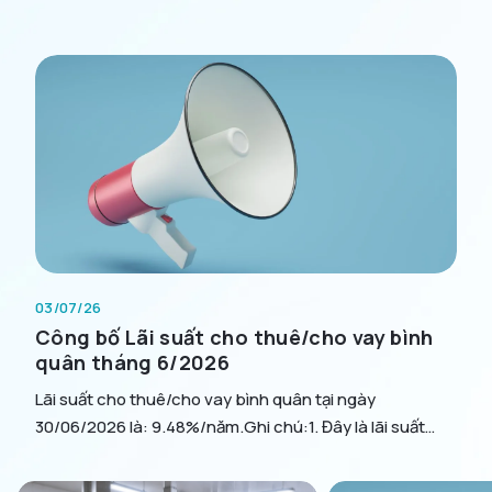
Tin tức
Dịch vụ
Thuê tài chính
Thuê tài chính với người dùng cuối
Hợp tác với nhà cung cấp
Bán và thuê lại
Thuê vận hành
Nhận tiền gửi của tổ chức
03/07/26
E-invoice
Công bố Lãi suất cho thuê/cho vay bình
quân tháng 6/2026
Giải đáp
Lãi suất cho thuê/cho vay bình quân tại ngày
30/06/2026 là: 9.48%/năm.Ghi chú:1. Đây là lãi suất
bình quân của tất cả các hợp đồng cho thuê, hợp đồng
Đăng ký khoản thuê
cho vay của BSL tại ngày cuối cùng của tháng (loại bỏ