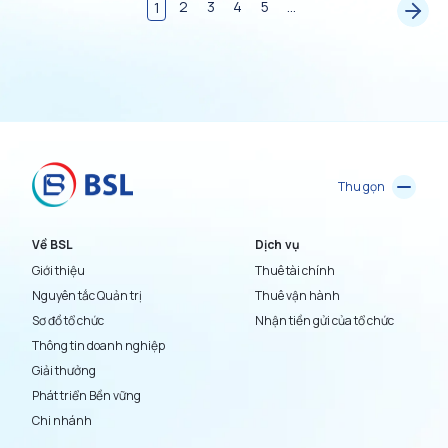
2
3
4
5
...
1
Thu gọn
Về BSL
Dịch vụ
Giới thiệu
Thuê tài chính
Nguyên tắc Quản trị
Thuê vận hành
Sơ đồ tổ chức
Nhận tiền gửi của tổ chức
Thông tin doanh nghiệp
Giải thưởng
Phát triển Bền vững
Chi nhánh