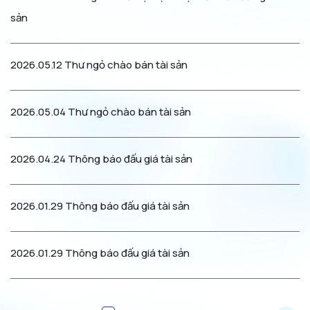
Tính toán khoản thuê
sản
Văn bản pháp luật
Quy tắc Đạo đức và Ứng xử
2026.05.12
Thư ngỏ chào bán tài sản
Chính sách Bảo vệ Khách hàng
Thông báo Xử lý Dữ liệu Cá nhân
2026.05.04
Thư ngỏ chào bán tài sản
Miễn trừ trách nhiệm
2026.04.24
Thông báo đấu giá tài sản
Liên Hệ
2026.01.29
Thông báo đấu giá tài sản
(024) 3928 4666
2026.01.29
Thông báo đấu giá tài sản