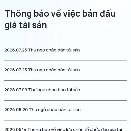
Tin tức
Thông báo về việc bán đấu
Dịch vụ
giá tài sản
Thuê tài chính
Thuê tài chính với người dùng cuối
Hợp tác với nhà cung cấp
2026.07.23
Thư ngỏ chào bán tài sản
Bán và thuê lại
Thuê vận hành
2026.07.23
Thư ngỏ chào bán tài sản
Nhận tiền gửi của tổ chức
E-invoice
2026.07.09
Thư ngỏ chào bán tài sản
Giải đáp
2026.05.20
Thư ngỏ chào bán tài sản
Đăng ký khoản thuê
2026.05.14
Thông báo về việc lựa chọn tổ chức đấu giá tài