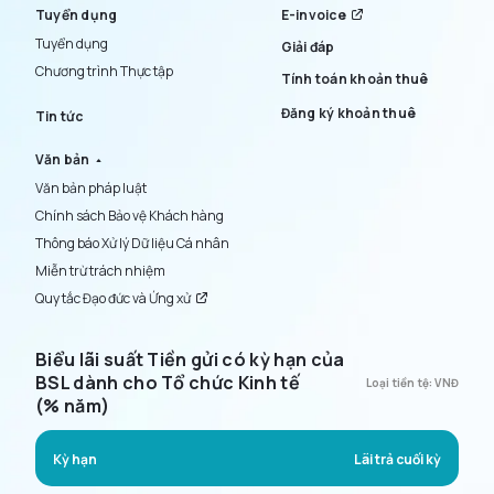
Tuyển dụng
E-invoice
Tuyển dụng
Giải đáp
Chương trình Thực tập
Tính toán khoản thuê
Đăng ký khoản thuê
Tin tức
Văn bản
Văn bản pháp luật
Chính sách Bảo vệ Khách hàng
Thông báo Xử lý Dữ liệu Cá nhân
Miễn trừ trách nhiệm
Quy tắc Đạo đức và Ứng xử
Biểu lãi suất Tiền gửi có kỳ hạn của
BSL dành cho Tổ chức Kinh tế
Loại tiền tệ: VNĐ
(% năm)
Kỳ hạn
Lãi trả cuối kỳ